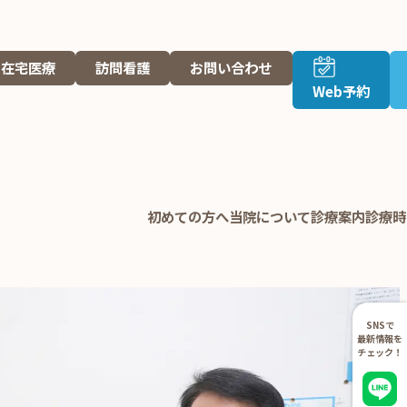
在宅医療
訪問看護
お問い合わせ
Web予約
初めての方へ
当院について
診療案内
診療時
SNSで
最新情報を
チェック！